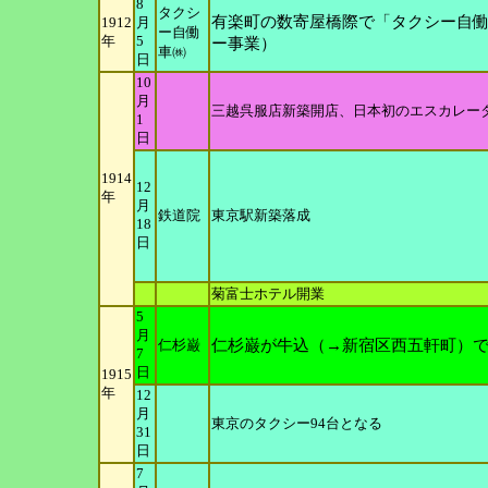
8
タクシ
有楽町の数寄屋橋際で「タクシー自働
1912
月
ー自働
年
5
ー事業）
車㈱
日
10
月
三越呉服店新築開店、日本初のエスカレー
1
日
1914
12
年
月
鉄道院
東京駅新築落成
18
日
菊富士ホテル開業
5
月
仁杉巌
仁杉巌が牛込（→新宿区西五軒町）で
7
日
1915
年
12
月
東京のタクシー94台となる
31
日
7