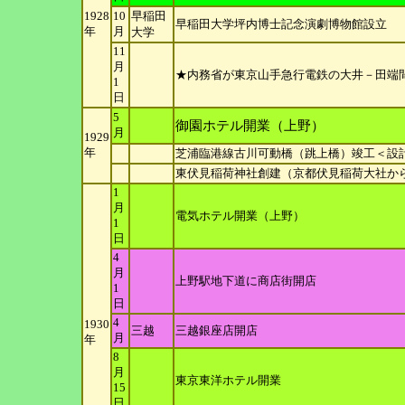
1928
10
早稲田
早稲田大学坪内博士記念演劇博物館設立
年
月
大学
11
月
★内務省が東京山手急行電鉄の大井－田端
1
日
5
御園ホテル開業（上野）
月
1929
年
芝浦臨港線古川可動橋（跳上橋）竣工＜設
東伏見稲荷神社創建（京都伏見稲荷大社か
1
月
電気ホテル開業（上野）
1
日
4
月
上野駅地下道に商店街開店
1
日
4
1930
三越
三越銀座店開店
月
年
8
月
東京東洋ホテル開業
15
日