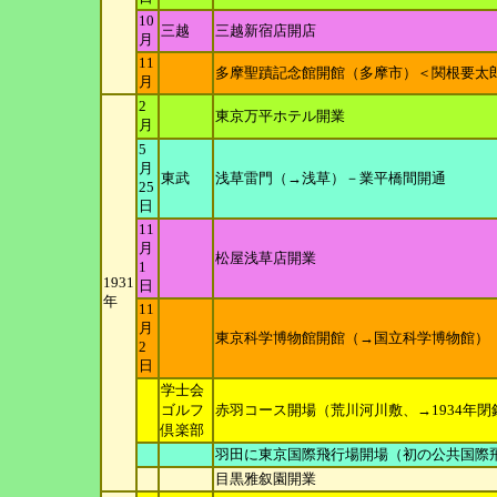
10
三越
三越新宿店開店
月
11
多摩聖蹟記念館開館（多摩市）＜関根要太
月
2
東京万平ホテル開業
月
5
月
東武
浅草雷門（→浅草）－業平橋間開通
25
日
11
月
松屋浅草店開業
1
1931
日
年
11
月
東京科学博物館開館（→国立科学博物館）
2
日
学士会
ゴルフ
赤羽コース開場（荒川河川敷、→1934年閉
倶楽部
羽田に東京国際飛行場開場（初の公共国際
目黒雅叙園開業