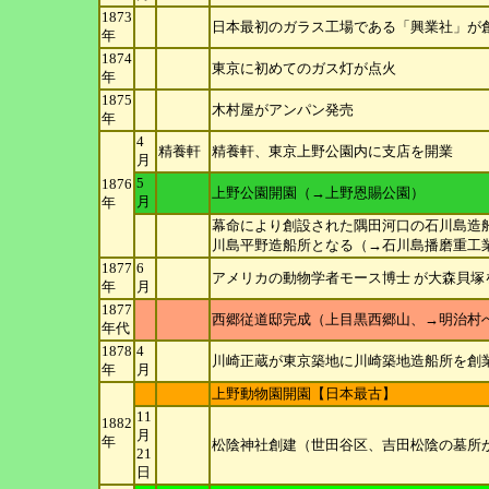
1873
日本最初のガラス工場である「興業社」が
年
1874
東京に初めてのガス灯が点火
年
1875
木村屋がアンパン発売
年
4
精養軒
精養軒、東京上野公園内に支店を開業
月
5
1876
上野公園開園（→上野恩賜公園）
月
年
幕命により創設された隅田河口の石川島造
川島平野造船所となる（→石川島播磨重工
1877
6
アメリカの動物学者モース博士 が大森貝
年
月
1877
西郷従道邸完成（上目黒西郷山、→明治村
年
代
1878
4
川崎正蔵が東京築地に川崎築地造船所を創
年
月
上野動物園開園【日本最古】
11
1882
月
年
松陰神社創建（世田谷区、吉田松陰の墓所
21
日