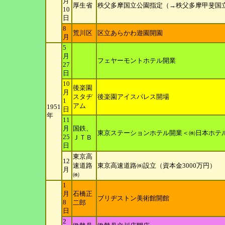
月
厚生省
秩父多摩国立公園指定（→秩父多摩甲斐国
10
日
8
荒川区
区立あらかわ遊園開園
月
5
月
フェヤーモントホテル開業
27
日
10
後楽園
月
スタヂ
後楽園アイスパレス開場
1
アム
1951
日
年
11
月
国鉄、
東京ステーションホテル開業＜㈱日本ホテ
25
ＪＴＢ
日
東京高
12
速道路
東京高速道路㈱設立（資本金3000万円）
月
㈱
1
月
石橋正
ブリヂストン美術館開館
8
二郎
日
2