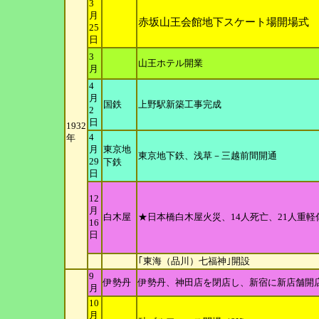
3
月
赤坂山王会館地下スケート場開場式
25
日
3
山王ホテル開業
月
4
月
国鉄
上野駅新築工事完成
2
日
1932
4
年
月
東京地
東京地下鉄、浅草－三越前間開通
29
下鉄
日
12
月
白木屋
★日本橋白木屋火災、14人死亡、21人重
16
日
｢東海（品川）七福神｣開設
9
伊勢丹
伊勢丹、神田店を閉店し、新宿に新店舗開
月
10
月