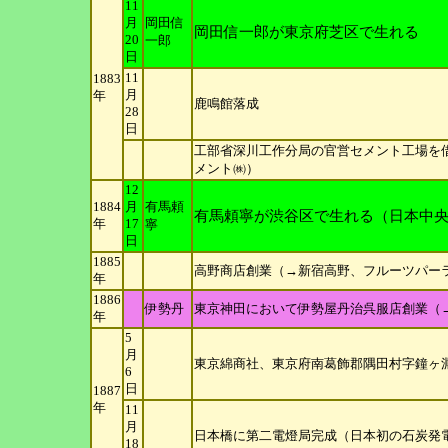
11
月
岡田信
岡田信一郎が東京府芝区で生れる
20
一郎
日
11
1883
月
年
鹿鳴館落成
28
日
工部省深川工作分局の官営セメント工場を
メント㈱）
12
1884
月
有馬頼
有馬頼寧が渋谷区で生れる（日本中央
年
17
寧
日
1885
高野商店創業（→新宿高野、フルーツパー
年
1886
伊勢丹
東京神田において伊勢屋丹治呉服店創業（
年
5
月
東京綿商社、東京府南葛飾郡隅田村字鐘ヶ
6
日
1887
年
11
月
日本橋に第二電燈局完成（日本初の石炭発
18