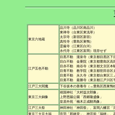
品川寺（品川区南品川）
東禅寺（台東区東浅草）
太宗寺（新宿区新宿）
東京六地蔵
真性寺（豊島区巣鴨）
霊厳寺（江東区白河）
永代寺（江東区富岡）現存せず
目黒不動 瀧泉寺（東京都目黒区下
目白不動 金乗院（東京都豊島区高
目赤不動 南谷寺（東京都文京区本
江戸五色不動
目青不動 教学院（東京都世田谷区
目黄不動 永久寺（東京都台東区三
目黄不動 最勝寺（東京都江戸川区
江戸三大閻魔
下谷坂本の善養寺（→豊島区西巣鴨
靖国神社「大村益次郎像」
東京三大銅像
上野恩賜公園「西郷隆盛像」
皇居外苑「楠木正成騎馬像」
江戸三大祭
神田神社「神田祭」、富岡八幡宮「
東京三大豆大福
音羽「郡林堂」、神宮前「瑞穂」、