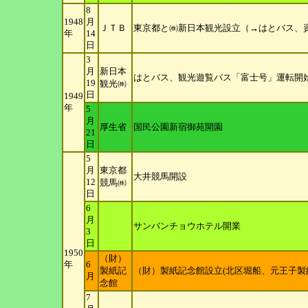
8
1948
月
ＪＴＢ
東京都と㈱新日本観光設立（→はとバス、資
年
14
日
3
月
新日本
はとバス、観光遊覧バス「富士号」運転開
19
観光㈱
日
1949
年
5
月
厚生省
国民公園新宿御苑開園
21
日
5
月
東京都
大井競馬開設
12
競馬㈱
日
6
月
サンバンチョウホテル開業
3
日
1950
（財）
年
6
製紙記
（財）製紙記念館設立(北区堀船、元王子製
月
念
館
7