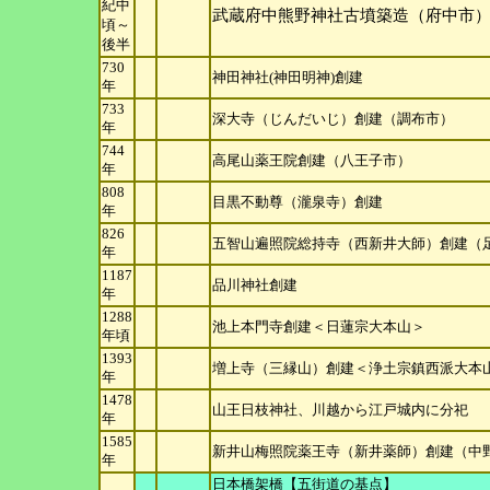
紀中
武蔵府中熊野神社古墳築造（府中市
頃～
後
半
730
神田神社(神田明神)創建
年
733
深大寺（じんだいじ）創建（調布市）
年
744
高尾山薬王院創建（八王子市）
年
808
目黒不動尊（瀧泉寺）創建
年
826
五智山遍照院総持寺（西新井大師）創建（
年
1187
品川神社創建
年
1288
池上本門寺創建＜日蓮宗大本山＞
年
頃
1393
増上寺（三縁山）創建＜浄土宗鎮西派大本
年
1478
山王日枝神社、川越から江戸城内に分祀
年
1585
新井山梅照院薬王寺（新井薬師）創建（中
年
日本橋架橋【五街道の基点】