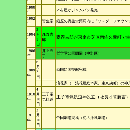
年
1900
木村屋がジャムパン発売
年
1902
資生堂
銀座の資生堂薬局内に「ソ－ダ・ファウンテ
年
3
1904
月
森泰吉
森泰吉郎が東京市芝区南佐久間町で
年
1
郎
日
1906
井上圓
哲学堂公園開園（中野区）
年
了
6
月
両国に国技館完成
1909
2
年
日
浪花家（→浪花屋総本家、東京麹町）の神
4
1910
月
王子電
王子電気軌道㈱設立（社長才賀藤吉
年
10
気軌道
日
2
1911
月
帝国劇場完成（初の洋風劇場）
年
10
日