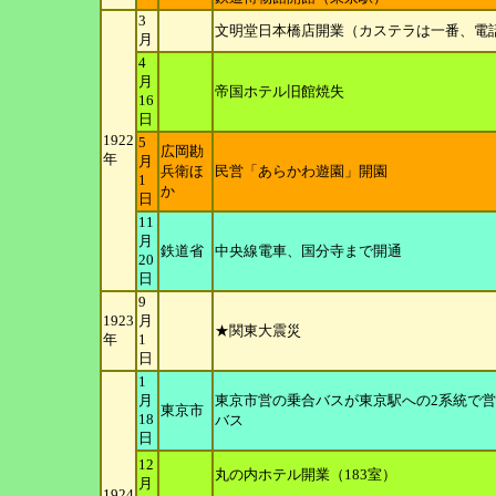
3
文明堂日本橋店開業（カステラは一番、電
月
4
月
帝国ホテル旧館焼失
16
日
1922
5
広岡勘
年
月
兵衛ほ
民営「あらかわ遊園」開園
1
か
日
11
月
鉄道省
中央線電車、国分寺まで開通
20
日
9
1923
月
★関東大震災
年
1
日
1
月
東京市営の乗合バスが東京駅への2系統で
東京市
18
バス
日
12
丸の内ホテル開業（183室）
月
1924