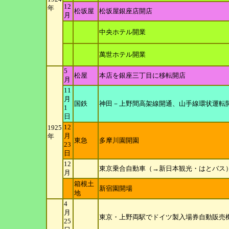
12
年
松坂屋
松坂屋銀座店開店
月
中央ホテル開業
萬世ホテル開業
5
松屋
本店を銀座三丁目に移転開店
月
11
月
国鉄
神田－上野間高架線開通、山手線環状運転
1
日
12
1925
月
年
東急
多摩川園開園
23
日
12
東京乗合自動車（→新日本観光・はとバス
月
箱根土
新宿園開場
地
4
月
東京・上野両駅でドイツ製入場券自動販売
25