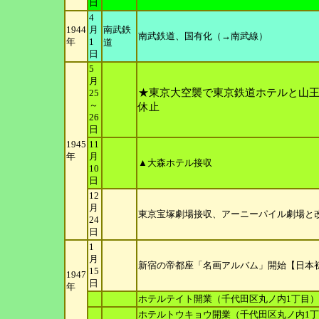
日
4
1944
月
南武鉄
南武鉄道、国有化（→南武線）
年
1
道
日
5
月
★東京大空襲で東京鉄道ホテルと山
25
～
休止
26
日
1945
11
年
月
▲大森ホテル接収
10
日
12
月
東京宝塚劇場接収、アーニーパイル劇場と
24
日
1
月
新宿の帝都座「名画アルバム」開始【日本
15
1947
日
年
ホテルテイト開業（千代田区丸ノ内1丁目）
ホテルトウキョウ開業（千代田区丸ノ内1