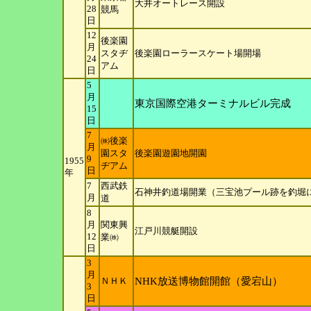
大井オートレース開設
28
競馬
日
12
後楽園
月
スタヂ
後楽園ローラースケート場開場
24
アム
日
5
月
東京国際空港ターミナルビル完成
15
日
7
㈱後楽
月
園スタ
後楽園遊園地開園
9
1955
ヂアム
日
年
7
西武鉄
石神井釣道場開業（三宝池プール跡を釣堀
月
道
8
月
関東興
江戸川競艇開設
12
業㈱
日
3
月
ＮＨＫ
NHK放送博物館開館（愛宕山）
3
日