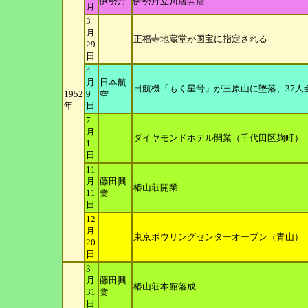
伊勢丹
伊勢丹立川店開店
月
3
月
正福寺地蔵堂が国宝に指定される
29
日
4
月
日本航
日航機「もく星号」が三原山に墜落、37人
1952
9
空
年
日
7
月
ダイヤモンドホテル開業（千代田区麹町）
1
日
11
月
藤田興
椿山荘開業
11
業
日
12
月
東京ボウリングセンターオープン（青山）
20
日
3
月
藤田興
椿山荘本館落成
31
業
日