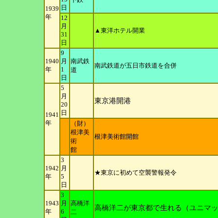
日
1939
年
12
月
▲東洋ホテル開業
31
日
9
1940
月
南武鉄
南武鉄道が五日市鉄道を合併
年
1
道
日
5
月
東京港開港
20
日
1941
年
（財）
根津美
根津美術館開館
術
館
3
1942
月
★東京に初めて空襲警報発令
年
5
日
3
1943
月
高橋洋
高橋洋二が東京都で生れる（ユニマ
年
6
二