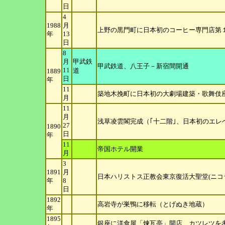
日
4
1988
月
上野の黒門町に日本初のコーヒー専門店第
年
13
日
8
月
甲武鉄
甲武鉄道、八王子－新宿間開通
11
道
1889
日
年
11
築地木挽町に日本初の大劇場建築・歌舞伎
月
11
月
浅草凌雲閣完成（｢十二階｣、日本初のエレ
27
1890
日
年
11
帝国ホテル開業
月
3
1891
月
日本ハリストス正教会東京復活大聖堂(ニコ
年
8
日
1892
高岩寺が巣鴨に移転（とげぬき地蔵）
年
1895
銀座に洋食屋「煉瓦亭」開店、カツレツを