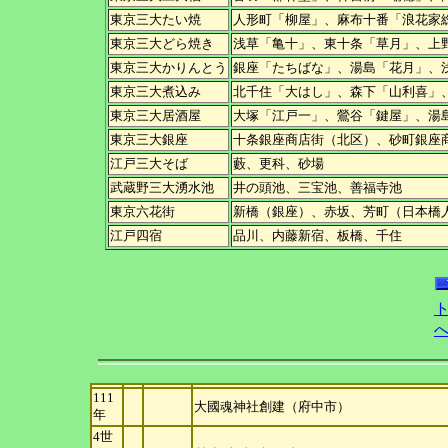
東京三大たい焼
人形町「柳屋」、麻布十番「浪花家
東京三大どら焼き
浅草「亀十」、東十条「草月」、上
東京三大かりんとう
銀座「たちばな」、湯島「花月」、
東京三大煮込み
北千住「大はし」、森下「山利喜」
東京三大居酒屋
大塚「江戸一」、鶯谷「鍵屋」、湯
東京三大銀座
十条銀座商店街（北区）、砂町銀座
江戸三大そば
藪、更科、砂場
武蔵野三大湧水池
井の頭池、三宝池、善福寺池
東京六花街
新橋（銀座）、赤坂、芳町（日本橋
江戸四宿
品川、内藤新宿、板橋、千住
111
大國魂神社創建（府中市）
年
4世