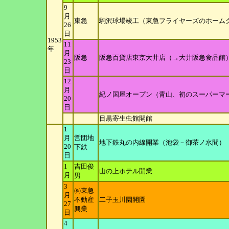
9
月
東急
駒沢球場竣工（東急フライヤーズのホーム
26
日
1953
11
年
月
阪急
阪急百貨店東京大井店（→大井阪急食品館
23
日
12
月
紀ノ国屋オープン（青山、初のスーパーマ
20
日
目黒寄生虫館開館
1
月
営団地
地下鉄丸の内線開業（池袋－御茶ノ水間）
20
下鉄
日
1
吉田俊
山の上ホテル開業
月
男
3
㈱東急
月
不動産
二子玉川園開園
27
興業
日
4