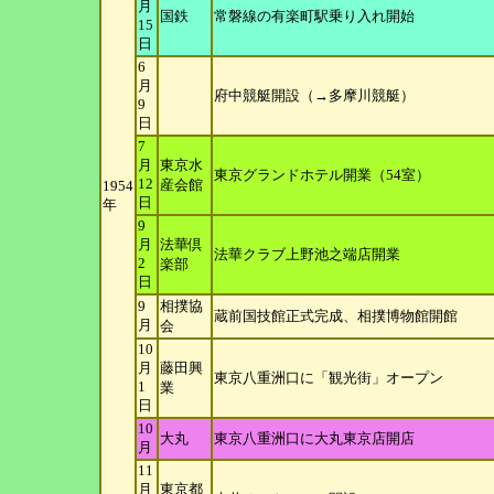
月
国鉄
常磐線の有楽町駅乗り入れ開始
15
日
6
月
府中競艇開設（→多摩川競艇）
9
日
7
月
東京水
東京グランドホテル開業（54室）
12
産会館
1954
日
年
9
月
法華倶
法華クラブ上野池之端店開業
2
楽部
日
9
相撲協
蔵前国技館正式完成、相撲博物館開館
月
会
10
月
藤田興
東京八重洲口に「観光街」オープン
1
業
日
10
大丸
東京八重洲口に大丸東京店開店
月
11
月
東京都