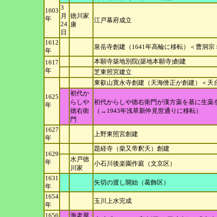
3
1603
月
徳川家
年
江戸幕府成立
24
康
日
1612
泉岳寺創建（1641年高輪に移転）＜曹洞宗
年
本願寺築地別院(築地本願寺)創建
1617
年
芝東照宮建立
東叡山寛永寺創建（天海僧正が創建）＜天
初代か
1625
らしや
初代からしや徳右衛門が漢方薬を基に生薬
年
徳右衛
（→1943年浅草新仲見世通りに移転）
門
1627
上野東照宮創建
年
題経寺（柴又帝釈天）創建
1629
水戸徳
年
小石川後楽園作庭（文京区）
川家
1631
矢切の渡し開始（葛飾区）
年
1654
玉川上水完成
年
1656
海老屋