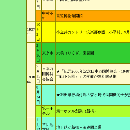
7
日
中村不
書道博物館開館
折
10
1937
月
小金井カントリー倶楽部創設（小平村、9
年
3
日
3
月
東京市
六義（りくぎ）園開園
16
日
7
日本万
月
★「紀元2600年記念日本万国博覧会（1940
国博覧
15
市山下公園）」の開催が無期限延期
1938
会協会
日
年
8
月
★羽田飛行場付近の森ヶ崎で民間機同士が
24
日
第一ホ
第一ホテル創業（新橋）
テル
1
月
営団地
地下鉄が新橋－渋谷間全通
15
下鉄