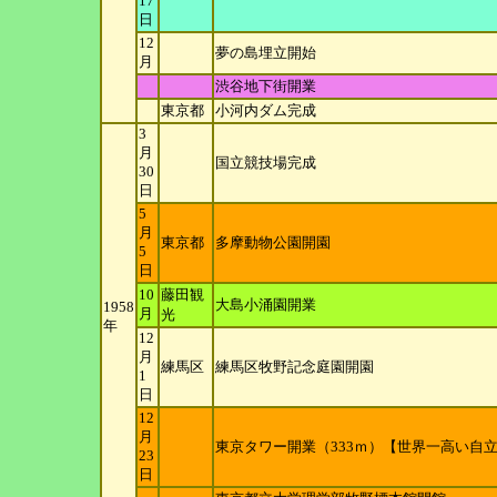
17
日
12
夢の島埋立開始
月
渋谷地下街開業
東京都
小河内ダム完成
3
月
国立競技場完成
30
日
5
月
東京都
多摩動物公園開園
5
日
10
藤田観
大島小涌園開業
1958
月
光
年
12
月
練馬区
練馬区牧野記念庭園開園
1
日
12
月
東京タワー開業（333ｍ）【世界一高い自
23
日