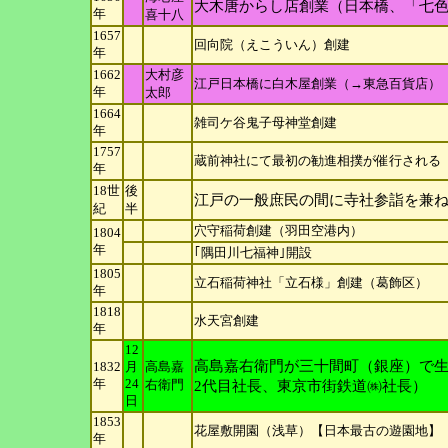
大木唐からし店創業（日本橋、「七色唐
年
喜十八
1657
回向院（えこういん）創建
年
1662
大村彦
江戸日本橋に白木屋創業（→東急百貨店）
年
太郎
1664
雑司ケ谷鬼子母神堂創建
年
1757
蔵前神社にて最初の勧進相撲が催行される
年
18世
後
江戸の一般庶民の間に寺社参詣を兼
紀
半
穴守稲荷創建（羽田空港内）
1804
年
｢隅田川七福神｣開設
1805
立石稲荷神社「立石様」創建（葛飾区）
年
1818
水天宮創建
年
12
高島嘉右衛門が三十間町（銀座）で
1832
月
高島嘉
年
24
右衛門
2代目社長、東京市街鉄道㈱社長）
日
1853
花屋敷開園（浅草）【日本最古の遊園地】
年