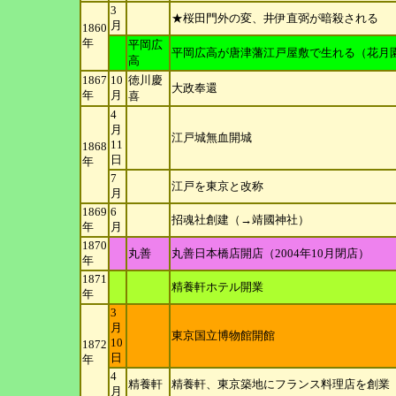
3
★桜田門外の変、井伊直弼が暗殺される
月
1860
年
平岡広
平岡広高が唐津藩江戸屋敷で生れる（花月
高
1867
10
徳川慶
大政奉還
年
月
喜
4
月
江戸城無血開城
11
1868
日
年
7
江戸を東京と改称
月
1869
6
招魂社創建（→靖國神社）
年
月
1870
丸善
丸善日本橋店開店（2004年10月閉店）
年
1871
精養軒ホテル開業
年
3
月
東京国立博物館開館
10
1872
日
年
4
精養軒
精養軒、東京築地にフランス料理店を創業
月