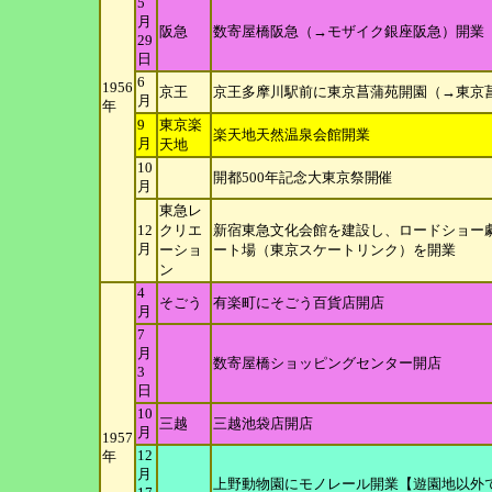
5
月
阪急
数寄屋橋阪急（→モザイク銀座阪急）開業
29
日
6
1956
京王
京王多摩川駅前に東京菖蒲苑開園（→東京
月
年
9
東京楽
楽天地天然温泉会館開業
月
天地
10
開都500年記念大東京祭開催
月
東急レ
12
クリエ
新宿東急文化会館を建設し、ロードショー
月
ーショ
ート場（東京スケートリンク）を開業
ン
4
そごう
有楽町にそごう百貨店開店
月
7
月
数寄屋橋ショッピングセンター開店
3
日
10
三越
三越池袋店開店
月
1957
12
年
月
上野動物園にモノレール開業【遊園地以外