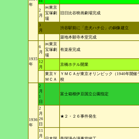
日
年
㈱東京
2
宝塚劇
旧日比谷映画劇場完成
月
場
3
渋谷駅前に「忠犬ハチ公」の銅像建立
月
築地本願寺本堂完成
㈱東京
6
宝塚劇
有楽座完成
月
場
1935
12
年
京橋ホテル開業
月
東京Ｙ
ＹＭＣＡが東京オリンピック（1940年開
ＭＣＡ
校
2
月
富士箱根伊豆国立公園指定
1
日
2
月
★２・２６事件発生
26
1936
日
年
11
月
日本国
帝国議会議事堂竣工