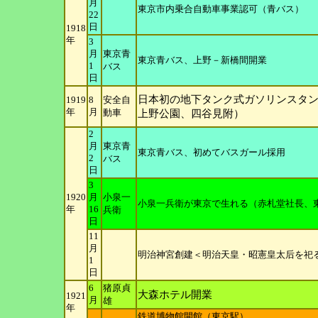
月
東京市内乗合自動車事業認可（青バス）
22
日
1918
年
3
月
東京青
東京青バス、上野－新橋間開業
1
バス
日
日本初の地下タンク式ガソリンスタ
1919
8
安全自
年
月
動車
上野公園、四谷見附）
2
月
東京青
東京青バス、初めてバスガール採用
2
バス
日
3
1920
月
小泉一
小泉一兵衛が東京で生れる（赤札堂社長、
年
16
兵衛
日
11
月
明治神宮創建＜明治天皇・昭憲皇太后を祀
1
日
6
猪原貞
大森ホテル開業
1921
月
雄
年
鉄道博物館開館（東京駅）