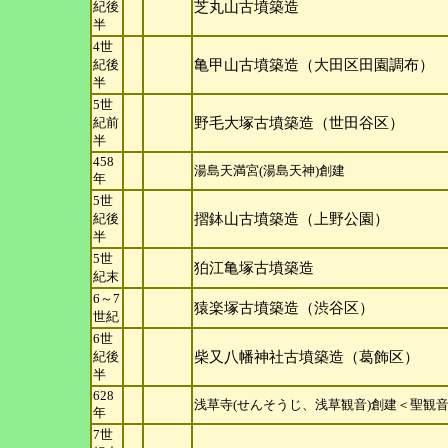
紀後
芝丸山古墳築造
半
4世
紀後
亀甲山古墳築造（大田区田園調布）
半
5世
紀前
野毛大塚古墳築造（世田谷区）
半
458
湯島天満宮(湯島天神)創建
年
5世
紀後
摺鉢山古墳築造（上野公園）
半
5世
狛江亀塚古墳築造
紀末
6～7
猿楽塚古墳築造（渋谷区）
世
紀
6世
紀後
柴又八幡神社古墳築造（葛飾区）
半
628
浅草寺(せんそうじ、浅草観音)創建＜聖観
年
7世