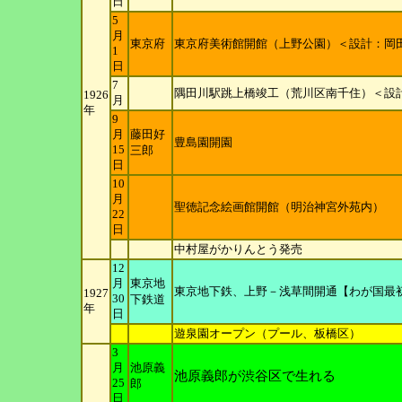
日
5
月
東京府
東京府美術館開館（上野公園）＜設計：岡
1
日
7
隅田川駅跳上橋竣工（荒川区南千住）＜設
1926
月
年
9
月
藤田好
豊島園開園
15
三郎
日
10
月
聖徳記念絵画館開館（明治神宮外苑内）
22
日
中村屋がかりんとう発売
12
月
東京地
東京地下鉄、上野－浅草間開通【わが国最
1927
30
下鉄道
年
日
遊泉園オープン（プール、板橋区）
3
月
池原義
池原義郎が渋谷区で生れる
25
郎
日